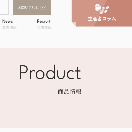
お問い合わせ
生産者コラム
News
Recruit
新着情報
採用情報
Product
家庭用商品卸
スへの取り組
事業所一覧
アルファフードスタッ
ンド
フの評価
商品情報
OWA
ラルキッチン
shi
企画・提案