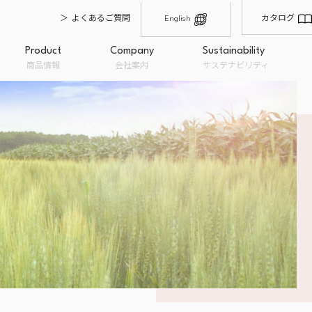
よくあるご質問
カタログ
English
Product
Company
Sustainability
商品情報
会社案内
サステナビリティ
輸入・仕入れ
製造・品質管理
原材料卸
沿革
会社概要
オーガニックとは
経営理念
私たちのこだわり
フードロ
オーガニック商品
一般商品
取扱ブラ
み
粉類
BION
ドライフルーツ
ナチュ
ナッツ
Bioka
糖類・油脂
EC販売
OEM企画・開発・提案
量り売り
チョコレート
トップメッセージ
穀類・シード・豆類