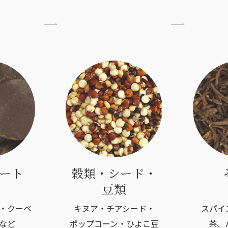
ート
穀類・シード・
豆類
・クーベ
キヌア・チアシード・
スパイ
など
ポップコーン・ひよこ豆
茶、