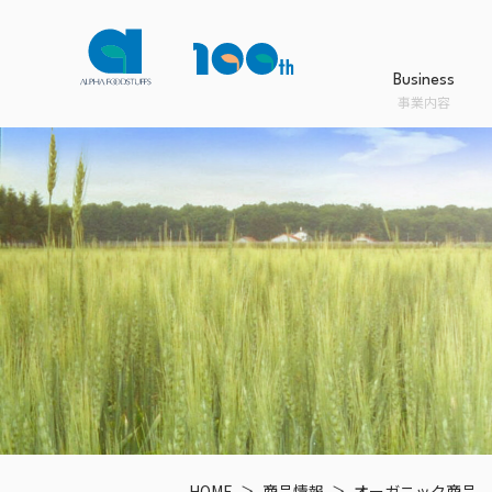
Business
事業内容
Business
Product
Company
Sustainability
事業内容
商品情報
会社案内
サステナビリティ
事業内容TOPへ
商品情報TOPへ
会社案内TOPへ
サステナビリティTOPへ
HOME
商品情報
オーガニック商品