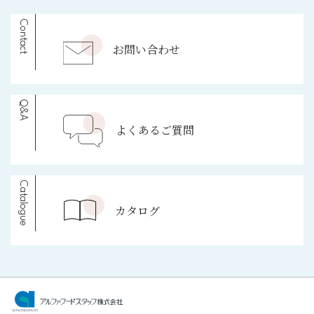
または個人情報の取扱いを第三者に委託する場合
Contact
には、当該第三者につき厳正な調査を行ったう
お問い合わせ
え、秘密を保持させるために、適正な監督を行い
ます。
「個人情報の第三者提供」
Q&A
当社は、法令に定める場合を除き、個人情報を、事前
よくあるご質問
に本人の同意を得ることなく、第三者に提供致し
ません。
Catalogue
「個人情報の管理」
カタログ
(1) 当社は、個人情報の正確性を保ち、これを安全に
管理致します。
(2) 当社は、個人情報の紛失、破壊、改ざん及び漏洩
などを防止するため、不正アクセス、コンピュー
ターウイルス等に対する適正な情報セキュリティ
ー対策を講じます。