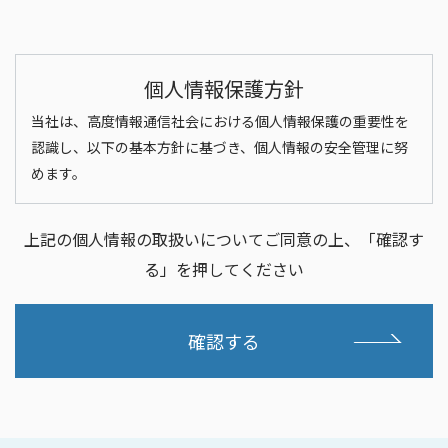
個人情報保護方針
当社は、高度情報通信社会における個人情報保護の重要性を
認識し、以下の基本方針に基づき、個人情報の安全管理に努
めます。
「個人情報の取得」
上記の個人情報の取扱いについてご同意の上、「確認す
当社は、適正かつ公正な手段によって、個人情報を取
る」を押してください
得致します。
「個人情報の利用」
確認する
(1) 当社は、個人情報を、取得の際に示した利用目的
の範囲内で、業務の遂行上必要な限りにおいて利
用致します。
(2) 当社は、個人情報を第三者との間で共同利用し、