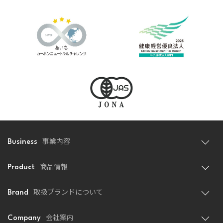
(3) 当社は、個人情報を持ち出し、外部へ送信する等
により漏洩させません。
「個人情報の開示・訂正・利用停止・消去」
当社は、本人が自己の個人情報について、開示・訂
正・利用停止・消去等を求める権利を有している
ことを確認し、これらの請求がある場合には、異
議なく速やかに対応致します。
「組織・体制」
事業内容
Business
(1) 当社は、個人情報保護管理者を選任し、個人情報
の適正な管理を実施致します。
商品情報
Product
(2) 当社は、役員及び従業員に対し、個人情報の保護
及び適正な管理方法についての研修を実施し、日
取扱ブランドについて
Brand
常業務における個人情報の適正な取扱いを徹底致
します。
会社案内
Company