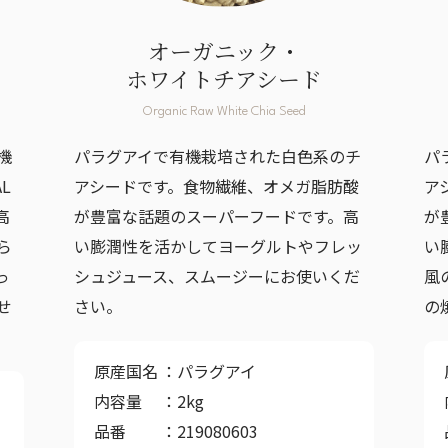
オーガニック・
ホワイトチアシード
Organic Raw White Chia Seed
機
パラグアイで有機栽培された白色系のチ
パ
L
アシードです。食物繊維、オメガ脂肪酸
ア
高
が豊富な話題のスーパーフードです。高
が
ら
い膨潤性を活かしてヨーグルトやフレッ
い
っ
シュジュース、スムージーにお使いくだ
風
せ
さい。
の
原産国名
パラグアイ
内容量
2kg
品番
219080603