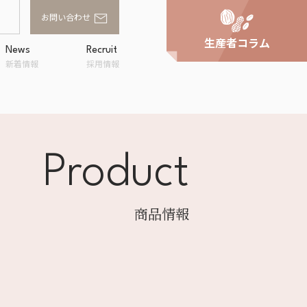
お問い合わせ
生産者コラム
News
Recruit
新着情報
採用情報
Product
家庭用商品卸
スへの取り組
事業所一覧
アルファフードスタッ
ンド
フの評価
商品情報
OWA
ラルキッチン
shi
企画・提案