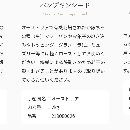
パンプキンシード
Organic Raw Pumpkin Seed
の
オーストリアで有機栽培されたかぼちゃ
ア
み
の種（生）です。パンやお菓子の焼き込
ム
ズ
みやトッピング、グラノーラに。ミュー
厚
だ
ズリー等には軽くローストしてお使いく
レ
殻
ださい。機械による殻剥きのため若干の
す
て
殻も混ざることがありますので取り除い
てからお使いください。
原産国名
オーストリア
内容量
2kg
品番
219080026