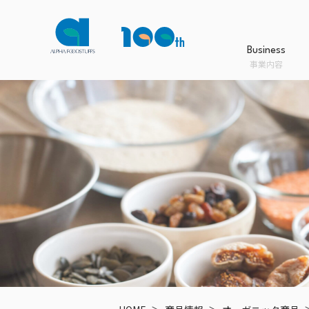
Business
事業内容
Business
Product
Company
Sustainability
事業内容
商品情報
会社案内
サステナビリティ
事業内容TOPへ
商品情報TOPへ
会社案内TOPへ
サステナビリティTOPへ