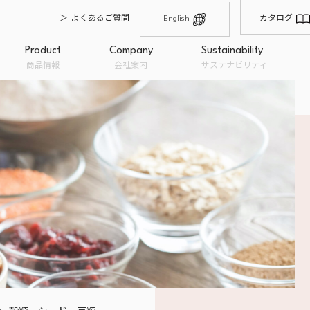
よくあるご質問
カタログ
English
Product
Company
Sustainability
商品情報
会社案内
サステナビリティ
輸入・仕入れ
製造・品質管理
原材料卸
沿革
会社概要
オーガニックとは
経営理念
私たちのこだわり
フードロ
オーガニック商品
一般商品
取扱ブラ
み
粉類
BION
ドライフルーツ
ナチュ
ナッツ
Bioka
糖類・油脂
EC販売
OEM企画・開発・提案
量り売り
チョコレート
トップメッセージ
穀類・シード・豆類