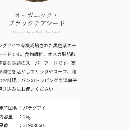
オーガニック・
ブラックチアシード
Organic Raw Black Chia Seed
ラグアイで有機栽培された黒色系のチ
シードです。食物繊維、オメガ脂肪酸
豊富な話題のスーパーフードです。高
膨潤性を活かしてサラダやスープ、和
のお料理、パンのトッピングや洋菓子
焼き込みにお使いください。
原産国名
パラグアイ
内容量
2kg
品番
219080601