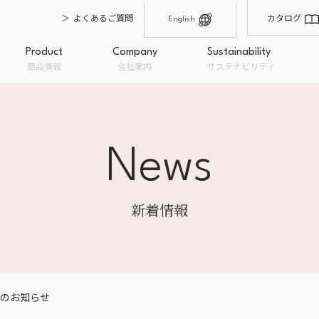
よくあるご質問
カタログ
English
Product
Company
Sustainability
商品情報
会社案内
サステナビリティ
News
輸入・仕入れ
製造・品質管理
原材料卸
沿革
会社概要
オーガニックとは
経営理念
私たちのこだわり
フードロ
オーガニック商品
一般商品
取扱ブラ
新着情報
み
粉類
BION
ドライフルーツ
ナチュ
ナッツ
Bioka
糖類・油脂
EC販売
OEM企画・開発・提案
量り売り
チョコレート
のお知らせ
トップメッセージ
穀類・シード・豆類