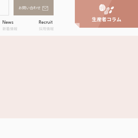
お問い合わせ
生産者コラム
News
Recruit
新着情報
採用情報
家庭用商品卸
スへの取り組
事業所一覧
アルファフードスタッ
ンド
フの評価
OWA
ラルキッチン
shi
企画・提案