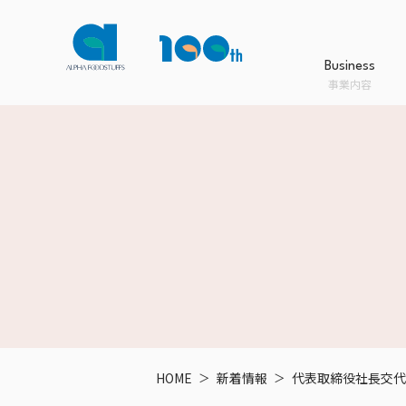
Business
事業内容
Business
Product
Company
Sustainability
事業内容
商品情報
会社案内
サステナビリティ
事業内容TOPへ
商品情報TOPへ
会社案内TOPへ
サステナビリティTOPへ
HOME
新着情報
代表取締役社長交代